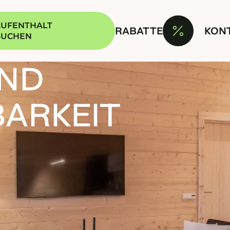
UFENTHALT
RABATTE
KON
BUCHEN
UND
BARKEIT