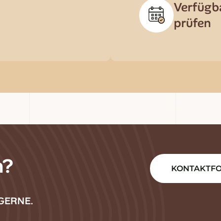
Verfügb
prüfen
n?
KONTAKTF
GERNE.