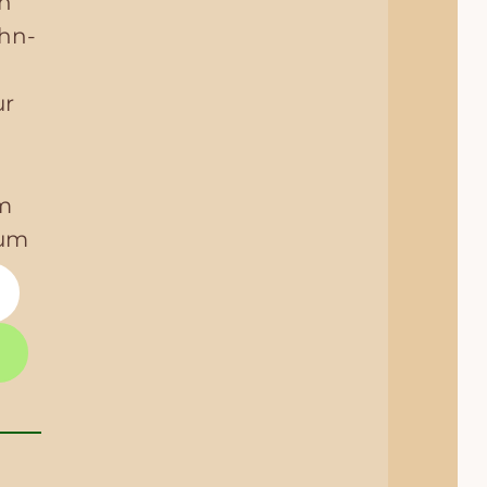
in
hn-
ur
m
aum