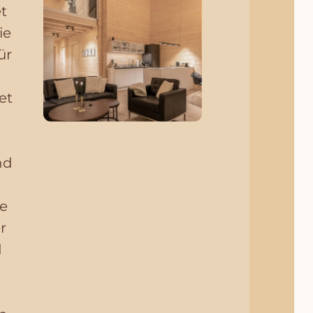
t
ie
ür
n
et
nd
e
r
d
n