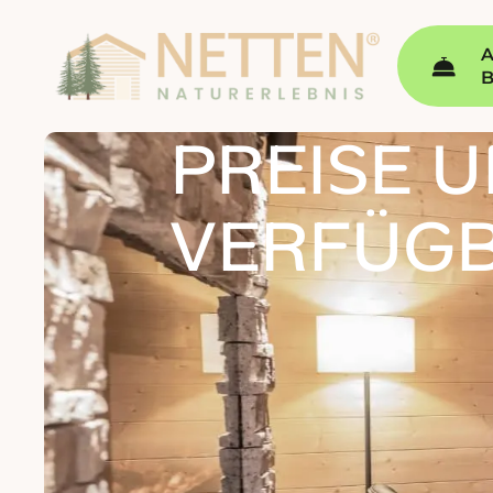
A
PREISE 
VERFÜG­